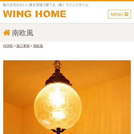
輸入住宅かわいい家を茨城で建てる（株）ウイングホーム
MENU
南欧風
HOME
>
施工事例
>
南欧風