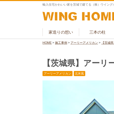
輸入住宅かわいい家を茨城で建てる（株）ウイング
家造りの想い
三本の柱
HOME
>
施工事例
>
アーリーアメリカン
>
【茨城県
【茨城県】アーリ
アーリーアメリカン
北米風