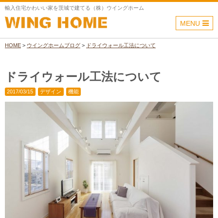
輸入住宅かわいい家を茨城で建てる（株）ウイングホーム
MENU
HOME
>
ウイングホームブログ
>
ドライウォール工法について
ドライウォール工法について
2017/03/15
デザイン
機能