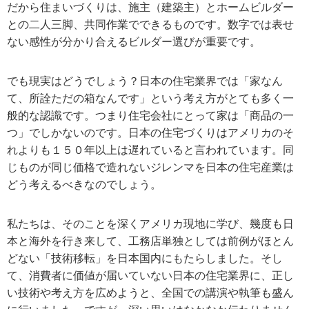
だから住まいづくりは、施主（建築主）とホームビルダー
との二人三脚、共同作業でできるものです。数字では表せ
ない感性が分かり合えるビルダー選びが重要です。
でも現実はどうでしょう？日本の住宅業界では「家なん
て、所詮ただの箱なんです」という考え方がとても多く一
般的な認識です。つまり住宅会社にとって家は「商品の一
つ」でしかないのです。日本の住宅づくりはアメリカのそ
れよりも１５０年以上は遅れていると言われています。同
じものが同じ価格で造れないジレンマを日本の住宅産業は
どう考えるべきなのでしょう。
私たちは、そのことを深くアメリカ現地に学び、幾度も日
本と海外を行き来して、工務店単独としては前例がほとん
どない「技術移転」を日本国内にもたらしました。そし
て、消費者に価値が届いていない日本の住宅業界に、正し
い技術や考え方を広めようと、全国での講演や執筆も盛ん