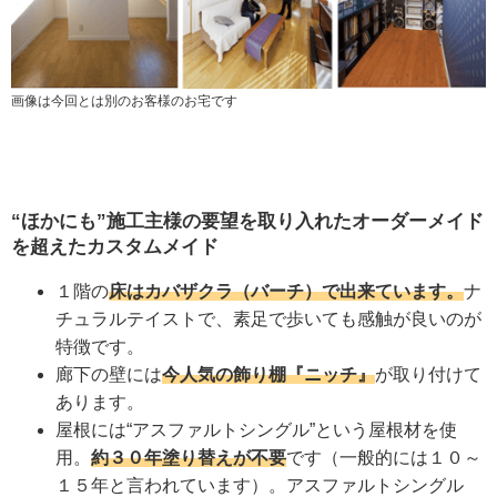
画像は今回とは別のお客様のお宅です
“ほかにも”施工主様の要望を取り入れたオーダーメイド
を超えたカスタムメイド
１階の
床はカバザクラ（バーチ）で出来ています。
ナ
チュラルテイストで、素足で歩いても感触が良いのが
特徴です。
廊下の壁には
今人気の飾り棚『ニッチ』
が取り付けて
あります。
屋根には“アスファルトシングル”という屋根材を使
用。
約３０年塗り替えが不要
です（一般的には１０～
１５年と言われています）。アスファルトシングル