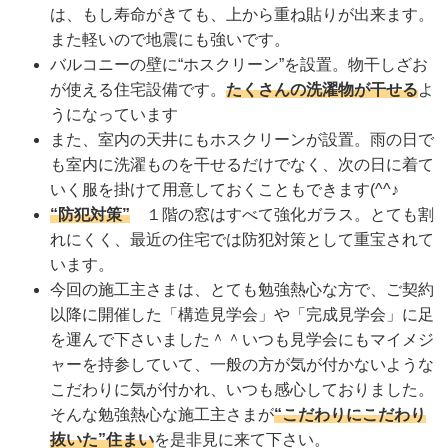
は、もし寿命がきても、上から重ね貼りが出来ます。
また軽いので地震にも強いです。
バルコニーの壁に“ホスクリーン”を設置。物干しざお
が使える住宅設備です。
たくさんの洗濯物が干せる
よ
うになっています
また、室内の天井にもホスクリーンが設置。雨の日で
も室内に洗濯ものを干せるだけでなく、次の日に着て
いく服を掛けて用意しておくこともできます(^^♪
“防犯対策”
１階の窓はすべて強化ガラス。とても割
れにくく、最近の住宅では防犯対策として重宝されて
います。
今回の施工主さまは、とても勉強熱心な方で、ご契約
以降に開催した「構造見学会」や「完成見学会」に足
を運んで下さいました＾＾いつも見学会にもマイメジ
ャーを持参していて、一般の方が気が付かないような
こだわりに気が付かれ、いつも感心しておりました。
そんな勉強熱心な施工主さまが
“こだわりにこだわり
抜いた”住まい
を是非見に来て下さい。