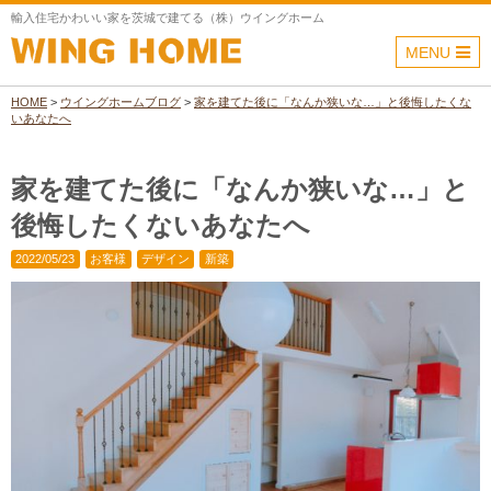
輸入住宅かわいい家を茨城で建てる（株）ウイングホーム
MENU
HOME
>
ウイングホームブログ
>
家を建てた後に「なんか狭いな…」と後悔したくな
いあなたへ
家を建てた後に「なんか狭いな…」と
後悔したくないあなたへ
2022/05/23
お客様
デザイン
新築