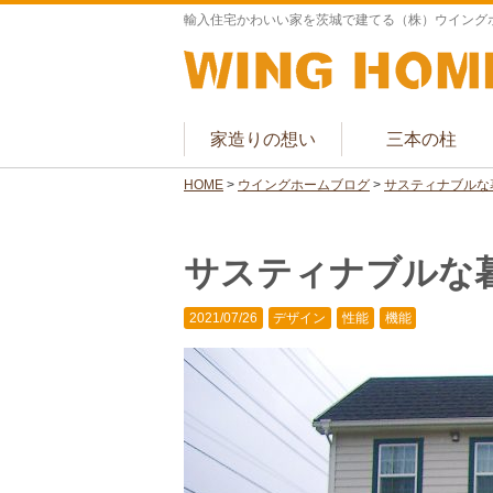
輸入住宅かわいい家を茨城で建てる（株）ウイング
家造りの想い
三本の柱
HOME
>
ウイングホームブログ
>
サスティナブルな
サスティナブルな
2021/07/26
デザイン
性能
機能