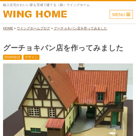
輸入住宅かわいい家を茨城で建てる（株）ウイングホーム
MENU
HOME
>
ウイングホームブログ
>
グーチョキパン店を作ってみました
グーチョキパン店を作ってみました
2018/06/11
デザイン